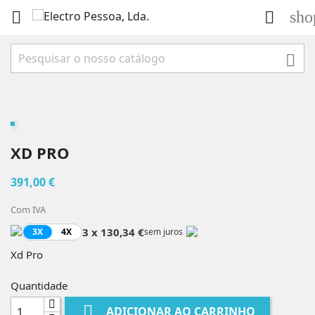
sho



XD PRO
391,00 €
Com IVA
3 x 130,34 €
3X
4X
sem juros
Xd Pro
Quantidade

ADICIONAR AO CARRINHO