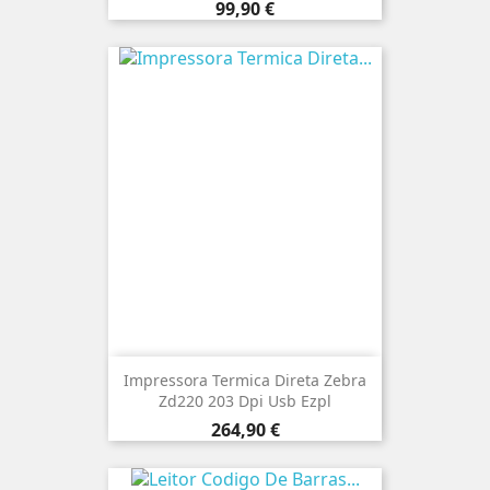
Preço
99,90 €
Impressora Termica Direta Zebra
Zd220 203 Dpi Usb Ezpl
Preço
264,90 €