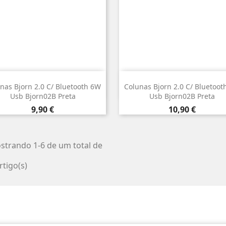


Vista rápida
Vista rápida
nas Bjorn 2.0 C/ Bluetooth 6W
Colunas Bjorn 2.0 C/ Bluetoot
Usb Bjorn02B Preta
Usb Bjorn02B Preta
Preço
Preço
9,90 €
10,90 €
strando 1-6 de um total de
rtigo(s)