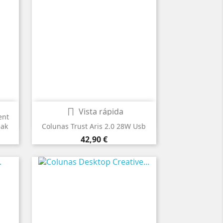

Vista rápida
ent
eak
Colunas Trust Aris 2.0 28W Usb
Preço
42,90 €