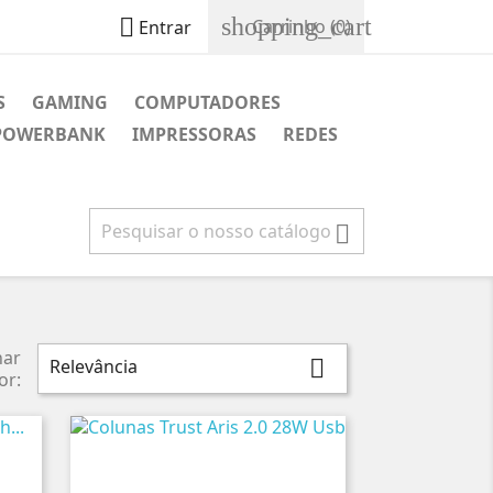
shopping_cart

Carrinho
(0)
Entrar
S
GAMING
COMPUTADORES
POWERBANK
IMPRESSORAS
REDES

nar
Relevância

or: