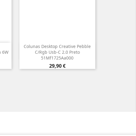
Colunas Desktop Creative Pebble

Vista rápida
h 6W
C/Rgb Usb-C 2.0 Preto
51Mf1725Aa000
Preço
29,90 €