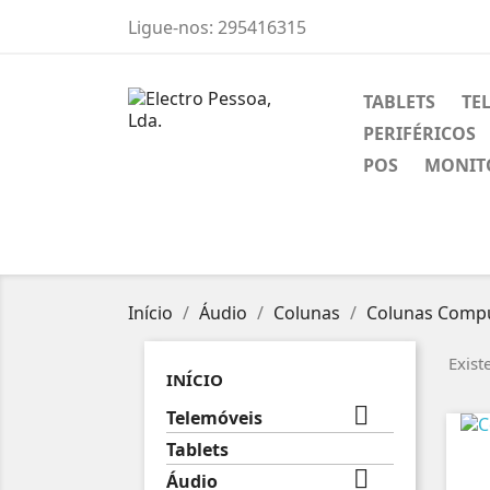
Ligue-nos:
295416315
TABLETS
TE
PERIFÉRICOS
POS
MONIT
Início
Áudio
Colunas
Colunas Comp
Exist
INÍCIO

Telemóveis
Tablets

Áudio