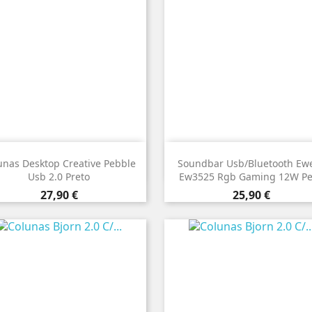


Vista rápida
Vista rápida
unas Desktop Creative Pebble
Soundbar Usb/Bluetooth Ew
Usb 2.0 Preto
Ew3525 Rgb Gaming 12W P
Preço
Preço
27,90 €
25,90 €