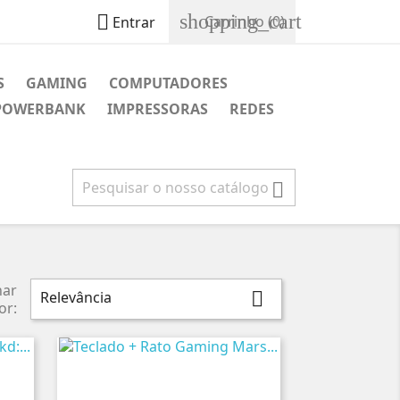
shopping_cart

Carrinho
(0)
Entrar
S
GAMING
COMPUTADORES
POWERBANK
IMPRESSORAS
REDES

nar
Relevância

or: