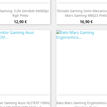


Vista rápida
Vista rápida
 Gaming 1Life Gm:Bolt 6400Dpi
Teclado Gaming Semi-Mecanic
Rgb Preto
Mars Gaming Mk023 Pret
Preço
Preço
12,90 €
16,90 €


Vista rápida
Vista rápida
or Gaming Asus Vz27Ehf 100Hz
Rato Mars Gaming Ergonomic