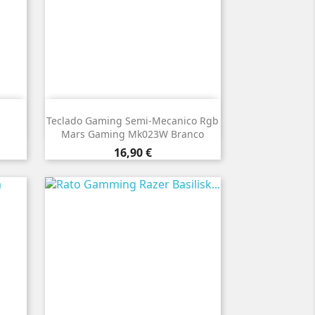

Vista rápida
Teclado Gaming Semi-Mecanico Rgb
Mars Gaming Mk023W Branco
Preço
16,90 €