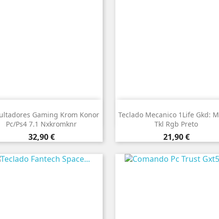


Vista rápida
Vista rápida
ultadores Gaming Krom Konor
Teclado Mecanico 1Life Gkd: 
Pc/Ps4 7.1 Nxkromknr
Tkl Rgb Preto
Preço
Preço
32,90 €
21,90 €