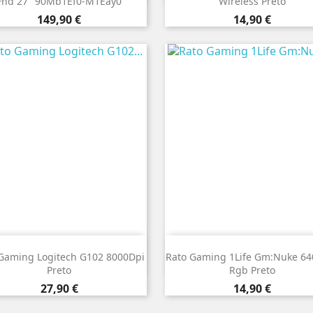
Fhd 27" 90Mb1Ef0-M1Eay0
Wireless Preto
Preço
Preço
149,90 €
14,90 €


Vista rápida
Vista rápida
Gaming Logitech G102 8000Dpi
Rato Gaming 1Life Gm:Nuke 64
Preto
Rgb Preto
Preço
Preço
27,90 €
14,90 €