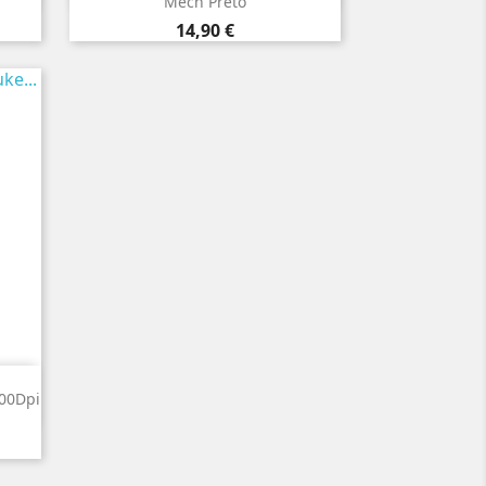
Mech Preto
Preço
14,90 €
00Dpi