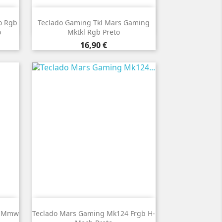

Vista rápida
o Rgb
Teclado Gaming Tkl Mars Gaming
o
Mktkl Rgb Preto
Preço
16,90 €

Vista rápida
o Mmw
Teclado Mars Gaming Mk124 Frgb H-