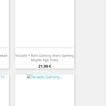

Vista rápida
Mekan
Teclado + Rato Gaming Mars Gaming
Mcptkl Rgb Preto
Preço
21,90 €