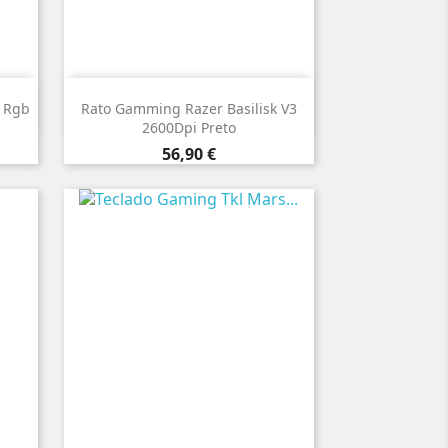

Vista rápida
 Rgb
Rato Gamming Razer Basilisk V3
2600Dpi Preto
Preço
56,90 €