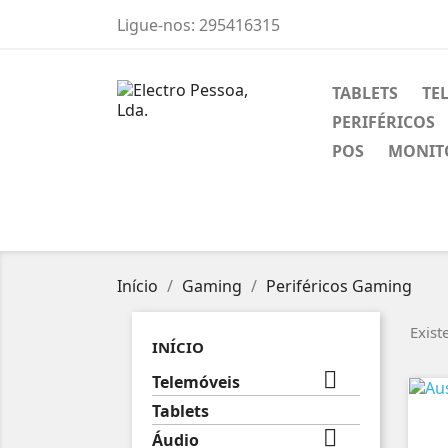
Ligue-nos:
295416315
TABLETS
TE
PERIFÉRICOS
POS
MONIT
Início
Gaming
Periféricos Gaming
Exist
INÍCIO

Telemóveis
Tablets

Áudio