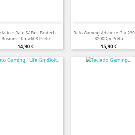


Vista rápida
Vista rápida
clado + Rato S/ Fios Fantech
Rato Gaming Advance Gta 230
Business Kmw603 Preto
3200Dpi Preto
Preço
Preço
14,90 €
15,90 €