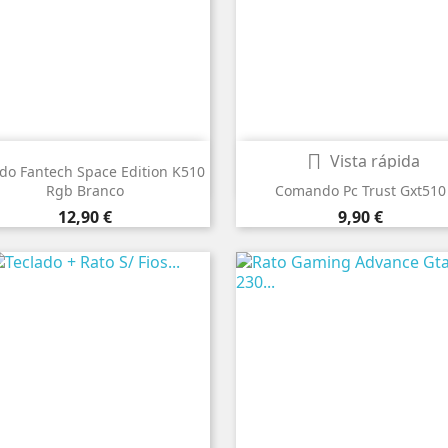


Vista rápida
Vista rápida
do Fantech Space Edition K510
Rgb Branco
Comando Pc Trust Gxt510
Preço
Preço
12,90 €
9,90 €