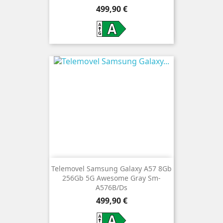
Preço
499,90 €
Telemovel Samsung Galaxy A57 8Gb
256Gb 5G Awesome Gray Sm-
A576B/Ds
Preço
499,90 €