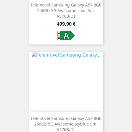
Telemovel Samsung Galaxy A57 8Gb
256Gb 5G Awesome Lilac Sm-
A576B/Ds
Preço
499,90 €
Telemovel Samsung Galaxy A57 8Gb
256Gb 5G Awesome Icyblue Sm-
A576B/Ds