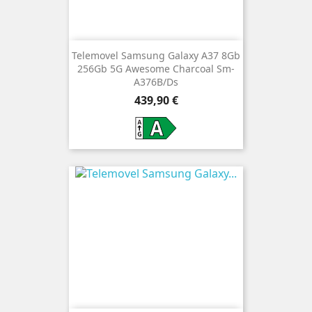
Telemovel Samsung Galaxy A37 8Gb
256Gb 5G Awesome Charcoal Sm-
A376B/Ds
Preço
439,90 €