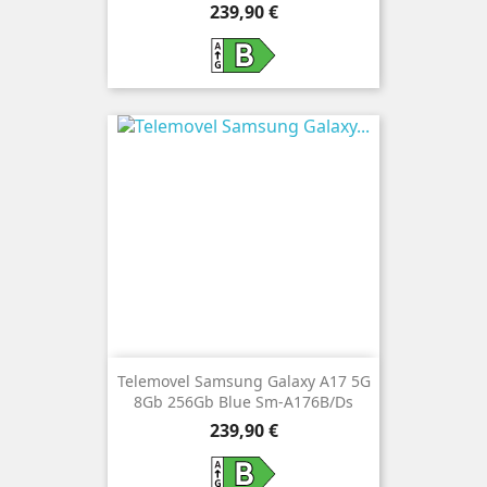
Preço
239,90 €
Telemovel Samsung Galaxy A17 5G
8Gb 256Gb Blue Sm-A176B/Ds
Preço
239,90 €