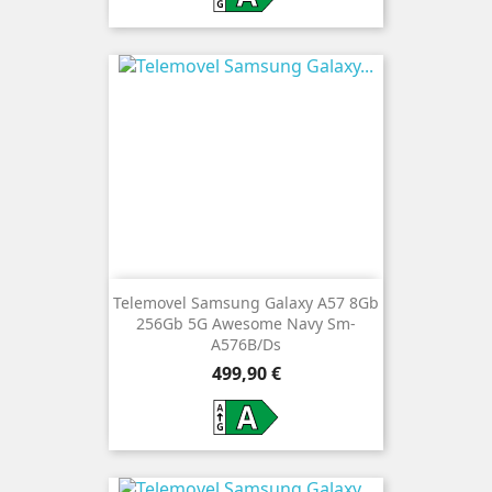
Telemovel Samsung Galaxy A57 8Gb
256Gb 5G Awesome Navy Sm-
A576B/Ds
Preço
499,90 €