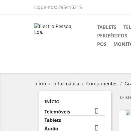
Ligue-nos:
295416315
TABLETS
TE
PERIFÉRICOS
POS
MONIT
Início
Informática
Componentes
Gr
Exist
INÍCIO

Telemóveis
Tablets

Áudio