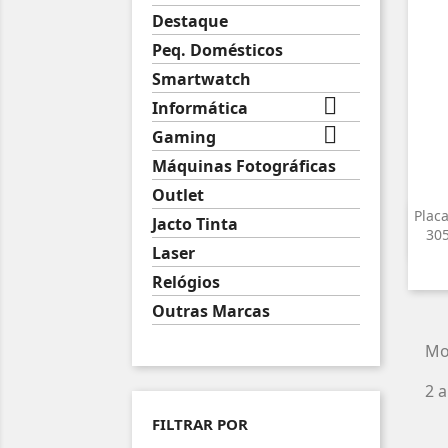
Destaque
Peq. Domésticos
Smartwatch

Informática

Gaming
Máquinas Fotográficas
Outlet
Placa
Jacto Tinta
30
Laser
Relógios
Outras Marcas
Mo
2 a
FILTRAR POR