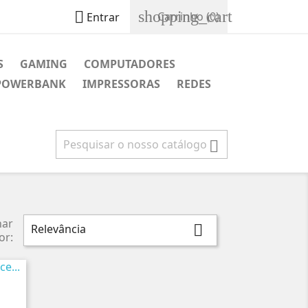
shopping_cart

Carrinho
(0)
Entrar
S
GAMING
COMPUTADORES
POWERBANK
IMPRESSORAS
REDES

nar
Relevância

or: