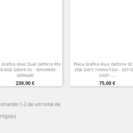
 Grafica Asus Dual Geforce Rtx
Placa Grafica Asus Geforce Gt


Vista rápida
Vista rápida
50 6Gb Gddr6 Oc - 90Yv0K60-
2Gb Ddr5 1Hdmi/1Dvi - Gt710
M0Na00
2Gd5 -...
Preço
Preço
239,90 €
75,00 €
strando 1-2 de um total de
rtigo(s)