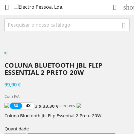
sho



COLUNA BLUETOOTH JBL FLIP
ESSENTIAL 2 PRETO 20W
99,90 €
Com IVA
3 x 33,30 €
3X
4X
sem juros
Coluna Bluetooth Jbl Flip Essential 2 Preto 20W
Quantidade