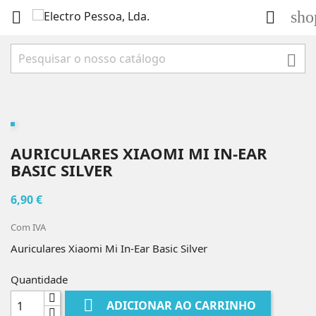
sho



AURICULARES XIAOMI MI IN-EAR
BASIC SILVER
6,90 €
Com IVA
Auriculares Xiaomi Mi In-Ear Basic Silver
Quantidade

ADICIONAR AO CARRINHO