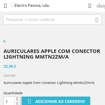
sho



AURICULARES APPLE COM CONECTOR
LIGHTNING MMTN2ZM/A
22,90 €
Com IVA
Auriculares Apple Com Conector Lightning Mmtn2Zm/A
Quantidade

ADICIONAR AO CARRINHO