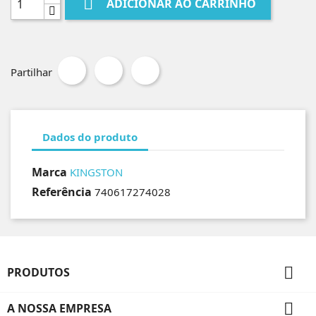

ADICIONAR AO CARRINHO
Partilhar
Dados do produto
Marca
KINGSTON
Referência
740617274028

PRODUTOS

A NOSSA EMPRESA