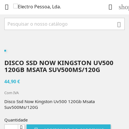
sho



DISCO SSD NOW KINGSTON UV500
120GB MSATA SUV500MS/120G
44,90 €
Com IVA
Disco Ssd Now Kingston Uv500 120Gb Msata
Suv500Ms/120G
Quantidade